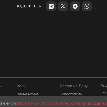
ПОДЕЛИТЬСЯ
Ред
ый
Казань
Ростов-на-Дону
Нап
Калининград
Севастополь
Наш
Краснодар
Уфа
ложенной
Политикой обработки Персональных данны