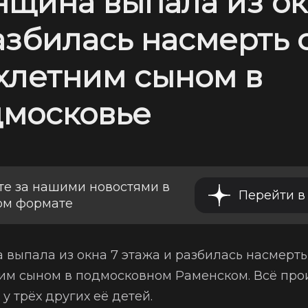
щина выпала из ок
азбилась насмерть 
хлетним сыном в
московье
те за нашими новостями в
Перейти в
ом формате
выпала из окна 7 этажа и разбилась насмерть
им сыном в подмосковном Раменском. Всё пр
 у трёх других её детей.