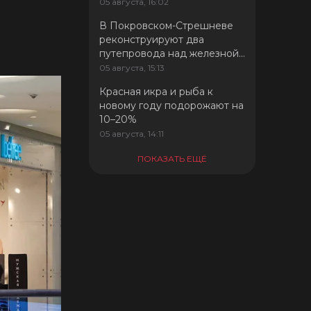
05 августа, 16:02
В Покровском-Стрешневе
реконструируют два
путепровода над железной
дорогой — автодорожный и
05 августа, 15:13
трамвайный
Красная икра и рыба к
новому году подорожают на
10–20%
05 августа, 14:11
ПОКАЗАТЬ ЕЩË