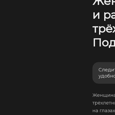
Жен
и р
трё
Под
Следи
удобн
Женщина 
трёхлетн
на глазах