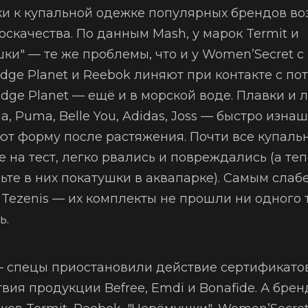
и к купальной одежке популярных брендов во
оскачества. По данным Mash, у марок Termit и
ки" — те же проблемы, что и у Women’Secret с 
dge Planet и Reebok линяют при контакте с пот
dge Planet — ещё и в морской воде. Плавки и 
a, Puma, Belle You, Adidas, Joss — быстро изн
ют форму после растяжения. Почти все купаль
 на тест, легко рвались и повреждались (а те
ьте в них покатушки в аквапарке). Самым слаб
 Tezenis — их комплекты не прошли ни одного 
ь.
— спецы приостановили действие сертификато
твия продукции Befree, Emdi и Bonafide. А бре