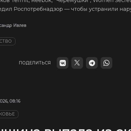
ков Termit, Reebok, "Черёмушки", Women’Secre
дил Роспотребнадзор — чтобы устранили нар
сандр Ивлев
СТВО
ПОДЕЛИТЬСЯ
026, 08:16
КОВЬЕ