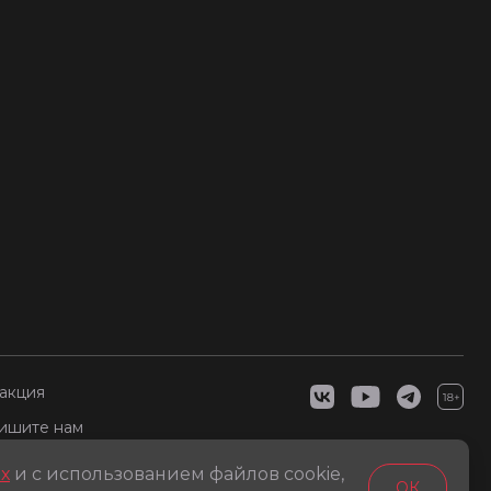
акция
ишите нам
Прислать новость или
и соцсети
разрулить вопросики:
х
и с использованием файлов cookie,
ОК