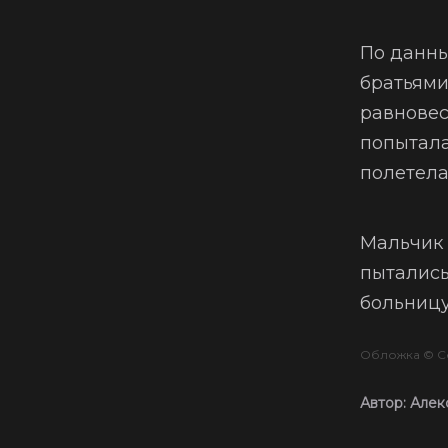
По данны
братьями
равновес
попытала
полетела
Мальчик 
пытались
больницу
Обложка ©
С
Автор:
Алек