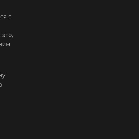
ся с
 это,
 ним
ну
в