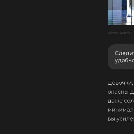
Фото: Артем 
Следи
удобн
Девочки,
опасны д
даже сол
минималь
вы усиле