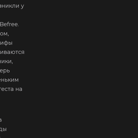
зникли у
Befree.
ом,
лифы
ашиваются
ники,
перь
еньким
теста на
в
нды