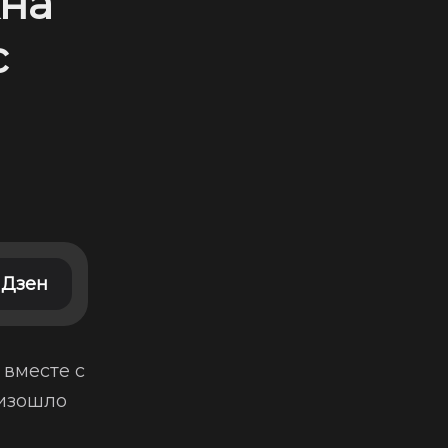
на
с
Дзен
 вместе с
оизошло