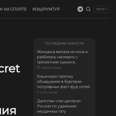
H НА СПОРТЕ
МЭШРУМТУР
ТЕГИ
ПОСЛЕДНИЕ НОВОСТИ
Женщина выпала из окна и
разбилась насмерть с
трёхлетним сыном в
ret
Подмосковье
57 минут назад
Кишечную палочку
обнаружили в бургерах
популярных фаст-фуд сетей
2 часа назад
Дагестан стал центром
ния
России по удалению
неудачных тату