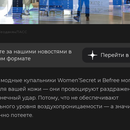
Геодакян/ТАСС
те за нашими новостями в
Перейти в
ом формате
 модные купальники Women’Secret и Befree мог
ля вашей кожи — они провоцируют раздражен
нечный удар. Потому, что не обеспечивают
ного уровня воздухопроницаемости — а значит
нно потеете.