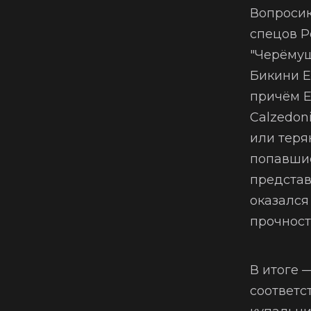
Вопросик
спецов Р
"Черёмуш
Бикини E
причём E
Calzedoni
или теря
попавшие
представ
оказался
прочност
В итоге 
соответс