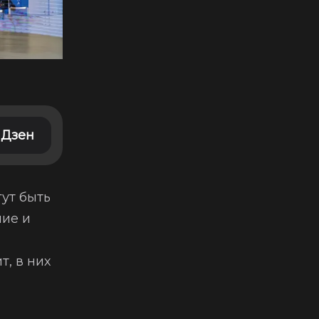
Дзен
ут быть
ие и
, в них